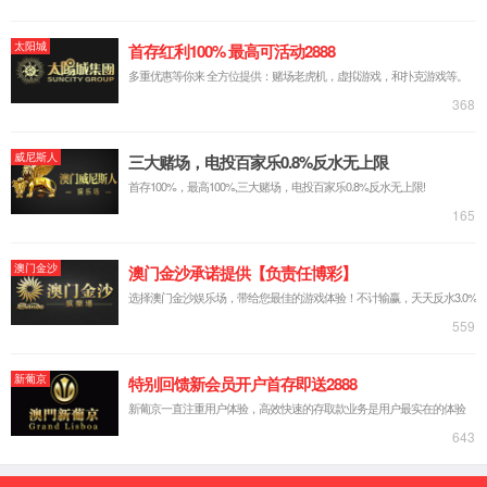
Rickmeier齿轮泵R4.5/45 419623原装备件
RICKMEIER齿轮泵R4.0/35 414324优质供应
中
RICKMEIER齿轮泵R25/16 FL-Z-DB现货供应
RICKMEIER齿轮泵R25/16 FL-Z-DB-S现货充
共 2 条记录，当前
足
RICKMEIER阀RSNE2产品讲解
RICKMEIER齿轮泵R35/25 FL-Z 351936-0正
品
Rickmeier齿轮泵R45/80/FL-Z德国纯进口
RICKMEIER齿轮泵DB9 420736优选品质
RICKMEIER齿轮泵R25/10 474657耐用要点
RICKMEIER齿轮泵474886 R35/25使用须知
在线客服
首 页
产品展示
公司介绍
|
|
|
联系方式
技术文章
米兰milan官方网站
|
|