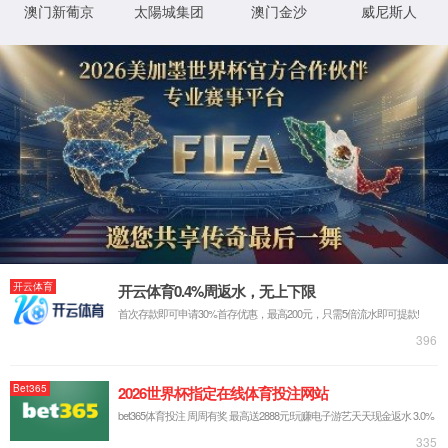
产品展示
产品中心
P
Products
德国RICKMEIER瑞克梅尔
RICKMEIER齿轮泵
查看更多
相关文章