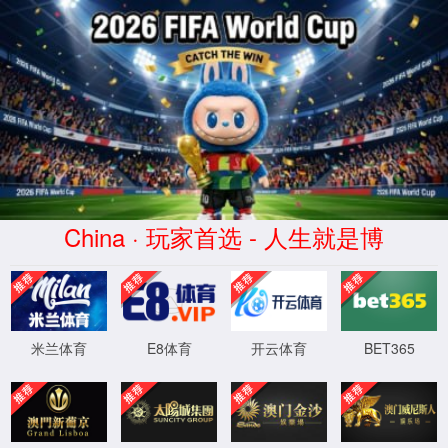
首 页
产品展示
公司介绍
技