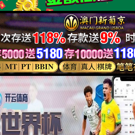
美国MAC电磁阀新到货的产品
MAC电磁阀6642A-331-PM-501JJ气动阀*