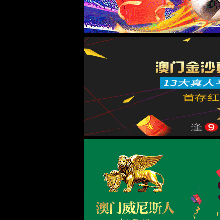
产品中心
Products
美国MAC
MAC电磁阀
查看更多
相关文章