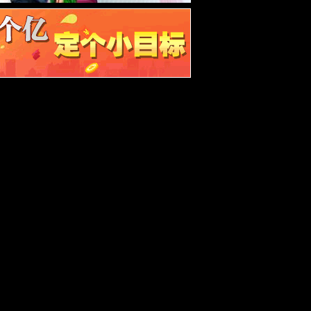
MAC电磁阀225B-500EABA可单独供应
PPC5C-AAA-BGCB-BBA-B0比例阀上海出货
页
在线客服
荣誉资质
在线留言
联系我们
|
|
联系方式
微信二维码
案号：
沪ICP备