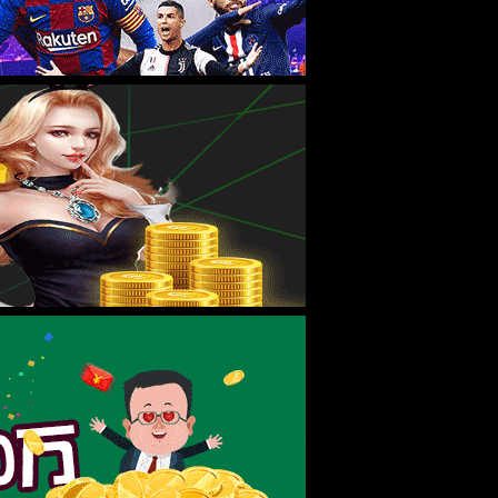
T齿轮流量计,VSE流量计,HYDAC传感器,贺德克压
美国MAC
>
MAC电磁阀