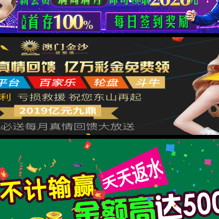
本站热搜：
KRACHT流量计,KRACH
力传感器
产品展示
您当前的位置：
首页
>
产品展示
>
PRODUCTS