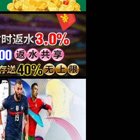
MAC电磁阀部分产品需要注意特殊代码
MAC电磁阀支持直接空运报关
MAC电磁阀225B-121CAAA直接发货
MAC电磁阀44B-BAA-GDF0-1KJ上海进口