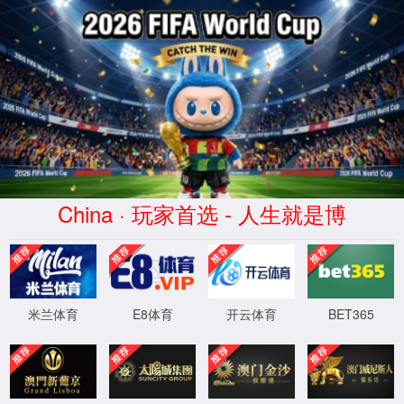
404
Error