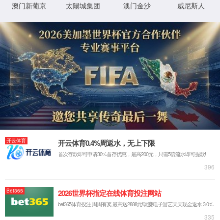
◂返回首页
◂返回上一页
没有发现你要找的页面, 经砖家仔细研究结果如下:
贵玉手输入地址时可能存在键入错误
小蜗牛把页面落家里忘记带了
电信网通那头接口生锈了
网站首页
|
关于我们
|
新闻中心
|
产品展
XML 地图