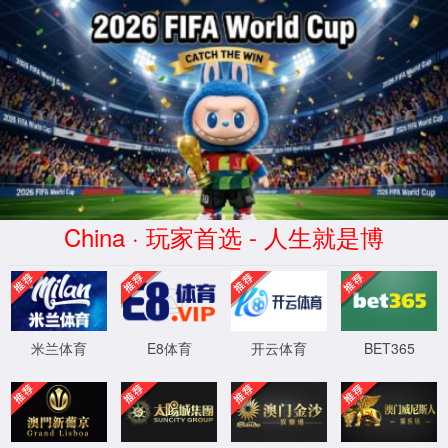
404
Error