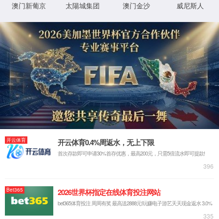
◂返回首页
◂返回上一页
没有发现你要找的页面, 经砖家仔细研究结果如下:
贵玉手输入地址时可能存在键入错误
小蜗牛把页面落家里忘记带了
电信网通那头接口生锈了
网站首页
|
关于我们
|
新闻中心
|
产品展
XML 地图